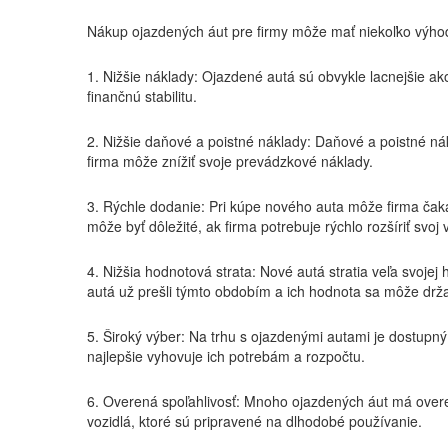
Nákup ojazdených áut pre firmy môže mať niekoľko výho
1. Nižšie náklady: Ojazdené autá sú obvykle lacnejšie ak
finančnú stabilitu.
2. Nižšie daňové a poistné náklady: Daňové a poistné ná
firma môže znížiť svoje prevádzkové náklady.
3. Rýchle dodanie: Pri kúpe nového auta môže firma čaka
môže byť dôležité, ak firma potrebuje rýchlo rozšíriť svoj
4. Nižšia hodnotová strata: Nové autá stratia veľa svoje
autá už prešli týmto obdobím a ich hodnota sa môže držať
5. Široký výber: Na trhu s ojazdenými autami je dostupný
najlepšie vyhovuje ich potrebám a rozpočtu.
6. Overená spoľahlivosť: Mnoho ojazdených áut má overen
vozidlá, ktoré sú pripravené na dlhodobé používanie.