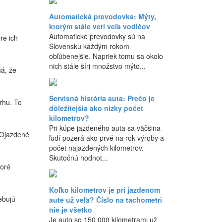
Automatická prevodovka: Mýty,
ktorým stále verí veľa vodičov
Automatické prevodovky sú na
re ich
Slovensku každým rokom
obľúbenejšie. Napriek tomu sa okolo
nich stále šíri množstvo mýto...
ná, že
Servisná história auta: Prečo je
rhu. To
dôležitejšia ako nízky počet
kilometrov?
Pri kúpe jazdeného auta sa väčšina
. Ojazdené
ľudí pozerá ako prvé na rok výroby a
počet najazdených kilometrov.
Skutočnú hodnot...
toré
Koľko kilometrov je pri jazdenom
ebujú
aute už veľa? Číslo na tachometri
nie je všetko
Je auto so 150 000 kilometrami už