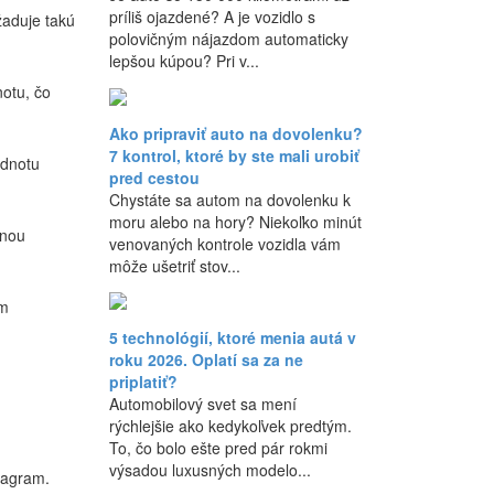
príliš ojazdené? A je vozidlo s
žaduje takú
polovičným nájazdom automaticky
lepšou kúpou? Pri v...
notu, čo
Ako pripraviť auto na dovolenku?
7 kontrol, ktoré by ste mali urobiť
odnotu
pred cestou
Chystáte sa autom na dovolenku k
moru alebo na hory? Niekoľko minút
dnou
venovaných kontrole vozidla vám
môže ušetriť stov...
ým
5 technológií, ktoré menia autá v
roku 2026. Oplatí sa za ne
priplatiť?
Automobilový svet sa mení
rýchlejšie ako kedykoľvek predtým.
To, čo bolo ešte pred pár rokmi
výsadou luxusných modelo...
tagram.