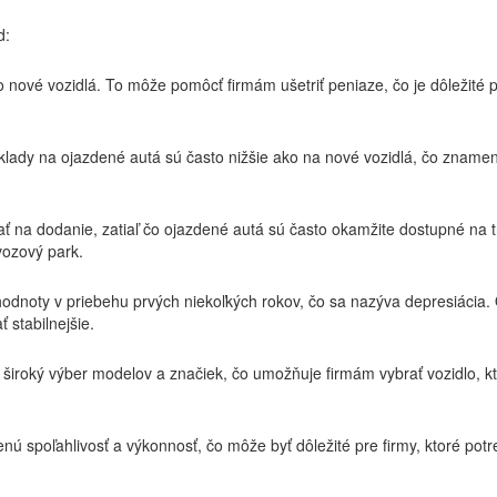
d:
o nové vozidlá. To môže pomôcť firmám ušetriť peniaze, čo je dôležité p
klady na ojazdené autá sú často nižšie ako na nové vozidlá, čo zname
ť na dodanie, zatiaľ čo ojazdené autá sú často okamžite dostupné na t
 vozový park.
j hodnoty v priebehu prvých niekoľkých rokov, čo sa nazýva depresiácia
 stabilnejšie.
 široký výber modelov a značiek, čo umožňuje firmám vybrať vozidlo, k
ú spoľahlivosť a výkonnosť, čo môže byť dôležité pre firmy, ktoré potr