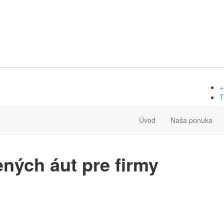
+
T
Úvod
Naša ponuka
ných áut pre firmy