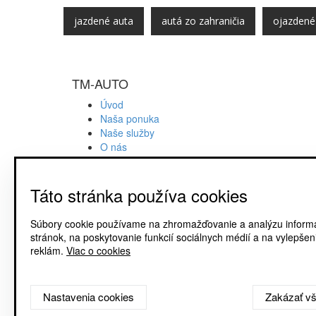
jazdené auta
autá zo zahraničia
ojazdené
TM-AUTO
Úvod
Naša ponuka
Naše služby
O nás
Magazín
Zásady ochrany osobných údajov
Zásady používania súborov cookie
Táto stránka používa cookies
Súbory cookie používame na zhromažďovanie a analýzu informá
Súhlasím so
stránok, na poskytovanie funkcií sociálnych médií a na vylepše
reklám.
Viac o cookies
Nastavenia cookies
Zakázať v
Copyright © 2026 TMAuto.sk. Všetky práva vyhradené