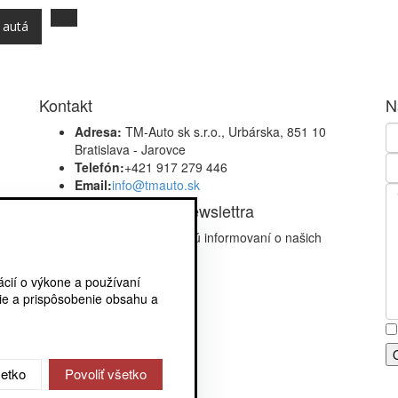
 autá
Kontakt
N
Adresa:
TM-Auto sk s.r.o., Urbárska, 851 10
Bratislava - Jarovce
Telefón:
+421 917 279 446
Email:
info@tmauto.sk
Prihláste sa na odber newslettra
Buďte medzi prvými, ktorí budú informovaní o našich
najnovších ponukách.
cií o výkone a používaní
spracovaním osobných údajov
nie a prispôsobenie obsahu a
šetko
Povoliť všetko
.