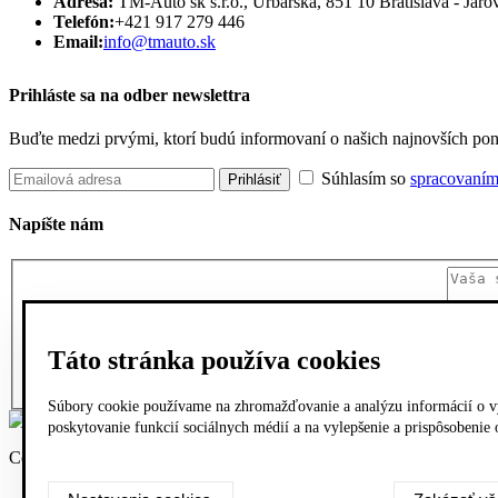
Adresa:
TM-Auto sk s.r.o., Urbárska, 851 10 Bratislava - Jaro
Telefón:
+421 917 279 446
Email:
info@tmauto.sk
Prihláste sa na odber newslettra
Buďte medzi prvými, ktorí budú informovaní o našich najnovších po
Súhlasím so
spracovaním
Napíšte nám
Táto stránka používa cookies
Súbory cookie používame na zhromažďovanie a analýzu informácií o vý
poskytovanie funkcií sociálnych médií a na vylepšenie a prispôsobenie
Copyright © 2026 TMAuto.sk. Všetky práva vyhradené.