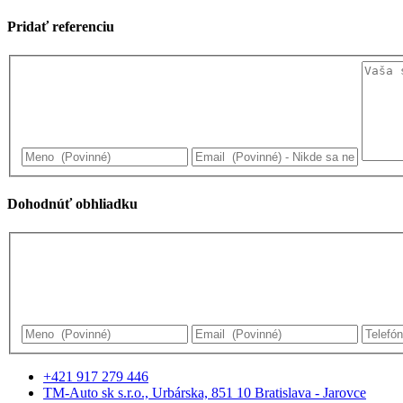
Pridať referenciu
Dohodnúť obhliadku
+421 917 279 446
TM-Auto sk s.r.o., Urbárska, 851 10 Bratislava - Jarovce