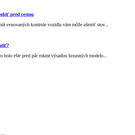
robiť pred cestou
t venovaných kontrole vozidla vám môže ušetriť stov...
atiť?
o bolo ešte pred pár rokmi výsadou luxusných modelo...