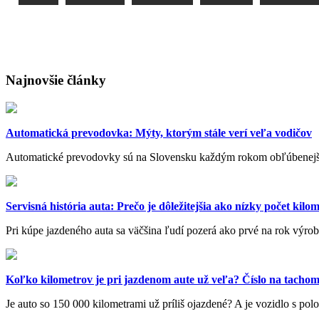
Najnovšie články
Automatická prevodovka: Mýty, ktorým stále verí veľa vodičov
Automatické prevodovky sú na Slovensku každým rokom obľúbenejšie.
Servisná história auta: Prečo je dôležitejšia ako nízky počet kilo
Pri kúpe jazdeného auta sa väčšina ľudí pozerá ako prvé na rok výro
Koľko kilometrov je pri jazdenom aute už veľa? Číslo na tachome
Je auto so 150 000 kilometrami už príliš ojazdené? A je vozidlo s po