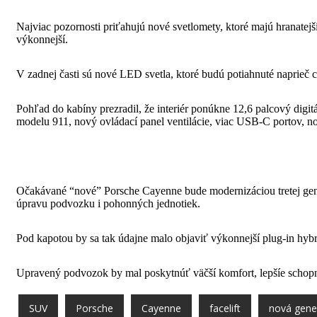
Najviac pozornosti priťahujú nové svetlomety, ktoré majú hranatej
výkonnejší.
V zadnej časti sú nové LED svetla, ktoré budú potiahnuté naprieč 
Pohľad do kabíny prezradil, že interiér ponúkne 12,6 palcový digi
modelu 911, nový ovládací panel ventilácie, viac USB-C portov, no
Očakávané “nové” Porsche Cayenne bude modernizáciou tretej generá
úpravu podvozku i pohonných jednotiek.
Pod kapotou by sa tak údajne malo objaviť výkonnejší plug-in hybrid
Upravený podvozok by mal poskytnúť väčší komfort, lepšíe schopnost
SUV
Porsche
Cayenne
facelift
nová gene