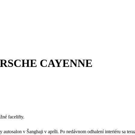
é PORSCHE CAYENNE
né facelifty.
utosalon v Šanghaji v apríli. Po nedávnom odhalení interiéru sa ter