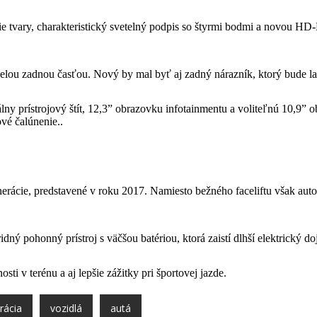
šie tvary, charakteristický svetelný podpis so štyrmi bodmi a novou H
celou zadnou časťou. Nový by mal byť aj zadný nárazník, ktorý bude la
tálny prístrojový štít, 12,3” obrazovku infotainmentu a voliteľnú 10,9
vé čalúnenie..
cie, predstavené v roku 2017. Namiesto bežného faceliftu však automob
ný pohonný prístroj s väčšou batériou, ktorá zaistí dlhší elektrický do
i v terénu a aj lepšie zážitky pri športovej jazde.
rácia
vozidlá
autá