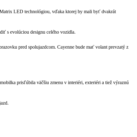
D-Matrix LED technológiou, vďaka ktorej by mali byť dvakrát
diť s evolúciou designu celého vozidla.
” obrazovku pred spolujazdcom. Cayenne bude mať volant prevzatý z
ilka prisľúbila väčšiu zmenu v interiéri, exteriéri a tiež výraznú
jazd.