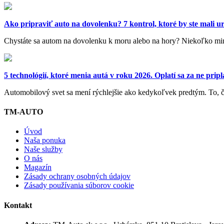
Ako pripraviť auto na dovolenku? 7 kontrol, ktoré by ste mali u
Chystáte sa autom na dovolenku k moru alebo na hory? Niekoľko minú
5 technológií, ktoré menia autá v roku 2026. Oplatí sa za ne pripl
Automobilový svet sa mení rýchlejšie ako kedykoľvek predtým. To, č
TM-AUTO
Úvod
Naša ponuka
Naše služby
O nás
Magazín
Zásady ochrany osobných údajov
Zásady používania súborov cookie
Kontakt