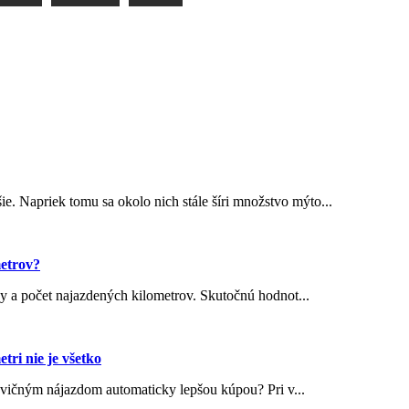
 Napriek tomu sa okolo nich stále šíri množstvo mýto...
metrov?
by a počet najazdených kilometrov. Skutočnú hodnot...
tri nie je všetko
lovičným nájazdom automaticky lepšou kúpou? Pri v...