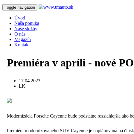
Toggle navigation
Úvod
Naša ponuka
Naše služby
O nás
Magazín
Kontakt
Premiéra v apríli - nov
17.04.2023
LK
Modernizácia Porsche Cayenne bude podstatne rozsiahlejšia ako bež
Premiéra modernizovaného SUV Cayenne je naplánovaná na čínsky a